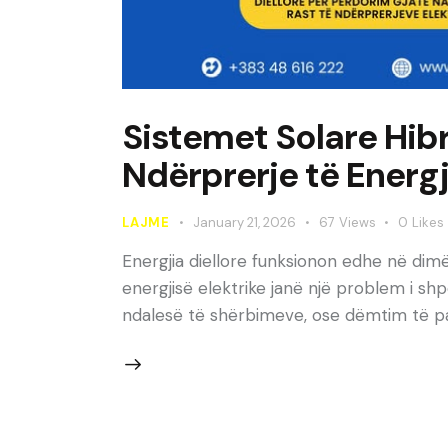
Sistemet Solare Hibr
Ndërprerje të Energj
LAJME
January 21, 2026
67
Views
0
Likes
Energjia diellore funksionon edhe në di
energjisë elektrike janë një problem i s
ndalesë të shërbimeve, ose dëmtim të paj