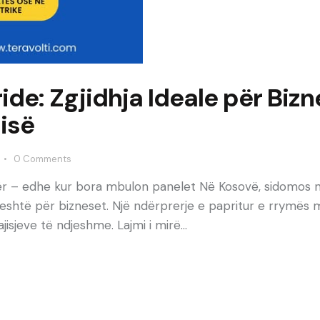
ide: Zgjidhja Ideale për Biz
isë
0
Comments
mër – edhe kur bora mbulon panelet Në Kosovë, sidomos n
hpeshtë për bizneset. Një ndërprerje e papritur e rrymë
isjeve të ndjeshme. Lajmi i mirë…