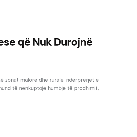
nese që Nuk Durojnë
ë zonat malore dhe rurale, ndërprerjet e
s mund të nënkuptojë humbje të prodhimit,