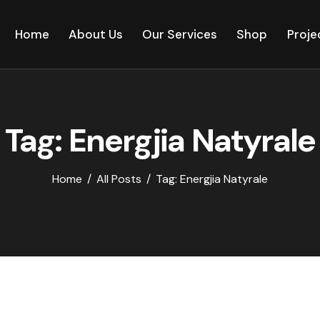
Home
About Us
Our Services
Shop
Proje
Tag: Energjia Natyrale
Home
All Posts
Tag: Energjia Natyrale