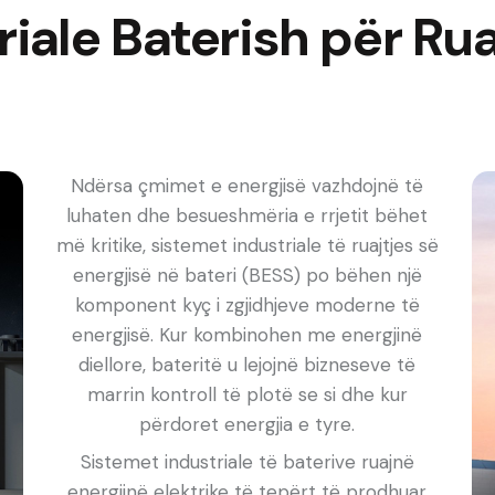
iale Baterish për Rua
Ndërsa çmimet e energjisë vazhdojnë të
luhaten dhe besueshmëria e rrjetit bëhet
më kritike, sistemet industriale të ruajtjes së
energjisë në bateri (BESS) po bëhen një
komponent kyç i zgjidhjeve moderne të
energjisë. Kur kombinohen me energjinë
diellore, bateritë u lejojnë bizneseve të
marrin kontroll të plotë se si dhe kur
përdoret energjia e tyre.
Sistemet industriale të baterive ruajnë
energjinë elektrike të tepërt të prodhuar