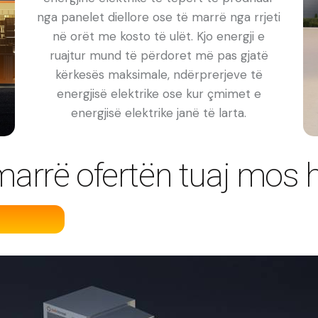
nga panelet diellore ose të marrë nga rrjeti
në orët me kosto të ulët. Kjo energji e
ruajtur mund të përdoret më pas gjatë
kërkesës maksimale, ndërprerjeve të
energjisë elektrike ose kur çmimet e
energjisë elektrike janë të larta.
marrë ofertën tuaj mos h