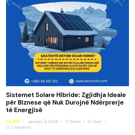
Sistemet Solare Hibride: Zgjidhja Ideale
për Biznese që Nuk Durojnë Ndërprerje
të Energjisë
LAJME
January 21, 2026
71
Views
0
Likes
0
Comments