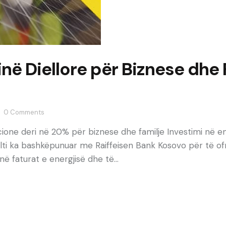
në Diellore për Biznese dhe 
0
Comments
ione deri në 20% për biznese dhe familje Investimi në ene
ti ka bashkëpunuar me Raiffeisen Bank Kosovo për të ofr
në faturat e energjisë dhe të…