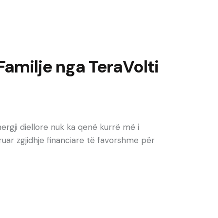
Familje nga TeraVolti
rgji diellore nuk ka qenë kurrë më i
uar zgjidhje financiare të favorshme për