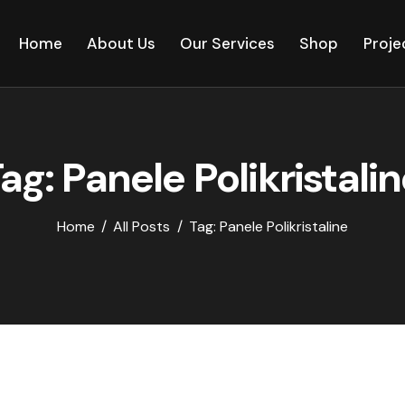
Home
About Us
Our Services
Shop
Proje
ag: Panele Polikristali
Home
All Posts
Tag: Panele Polikristaline