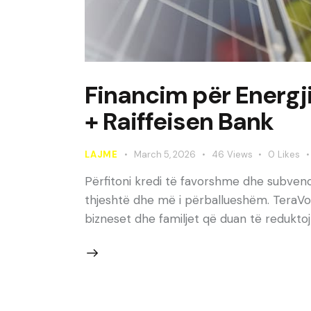
Financim për Energji
+ Raiffeisen Bank
LAJME
March 5, 2026
46
Views
0
Likes
Përfitoni kredi të favorshme dhe subvenc
thjeshtë dhe më i përballueshëm. TeraVol
bizneset dhe familjet që duan të reduktoj