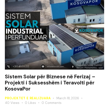
Sistem Solar për Biznese në Ferizaj –
Projekti i Suksesshëm i Teravolti për
KosovaPor
PROJEKTET E REALIZUARA
March 18, 2026
40
Views
0
Likes
0
Comments