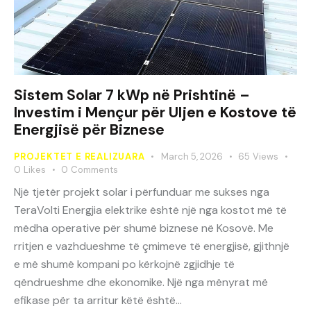
Sistem Solar 7 kWp në Prishtinë –
Investim i Mençur për Uljen e Kostove të
Energjisë për Biznese
PROJEKTET E REALIZUARA
March 5, 2026
65
Views
0
Likes
0
Comments
Një tjetër projekt solar i përfunduar me sukses nga
TeraVolti Energjia elektrike është një nga kostot më të
mëdha operative për shumë biznese në Kosovë. Me
rritjen e vazhdueshme të çmimeve të energjisë, gjithnjë
e më shumë kompani po kërkojnë zgjidhje të
qëndrueshme dhe ekonomike. Një nga mënyrat më
efikase për ta arritur këtë është…