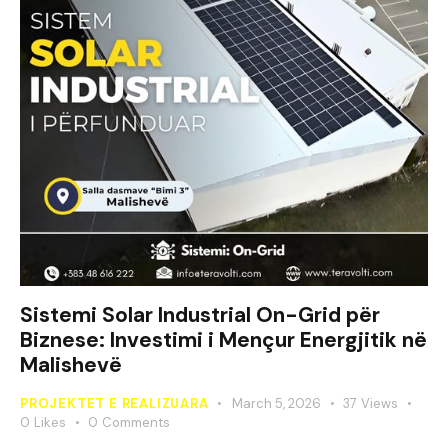
Sistemi Solar Industrial On-Grid për
Biznese: Investimi i Mençur Energjitik në
Malishevë
PROJEKTET E REALIZUARA
March 5, 2026
37
Views
0
Likes
0
Comments