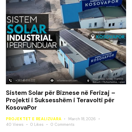
Sistem Solar për Biznese në Ferizaj –
Projekti i Suksesshëm i Teravolti për
KosovaPor
PROJEKTET E REALIZUARA
March 18, 2026
40
Views
0
Likes
0
Comments