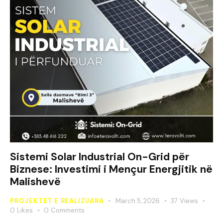
Sistemi Solar Industrial On-Grid për
Biznese: Investimi i Mençur Energjitik në
Malishevë
PROJEKTET E REALIZUARA
March 5, 2026
37
Views
0
Likes
0
Comments