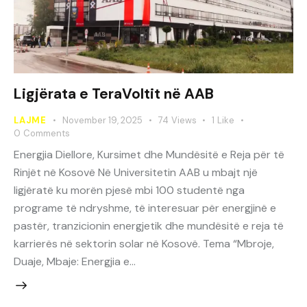
Ligjërata e TeraVoltit në AAB
LAJME
November 19, 2025
74
Views
1
Like
0
Comments
Energjia Diellore, Kursimet dhe Mundësitë e Reja për të
Rinjët në Kosovë Në Universitetin AAB u mbajt një
ligjëratë ku morën pjesë mbi 100 studentë nga
programe të ndryshme, të interesuar për energjinë e
pastër, tranzicionin energjetik dhe mundësitë e reja të
karrierës në sektorin solar në Kosovë. Tema “Mbroje,
Duaje, Mbaje: Energjia e…