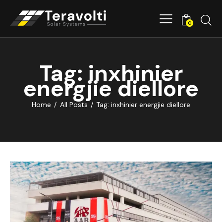
0
Tag: inxhinier
energjie diellore
Home
All Posts
Tag: inxhinier energjie diellore