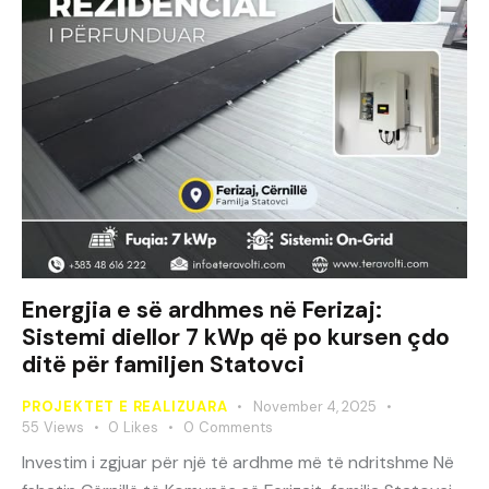
Energjia e së ardhmes në Ferizaj:
Sistemi diellor 7 kWp që po kursen çdo
ditë për familjen Statovci
PROJEKTET E REALIZUARA
November 4, 2025
55
Views
0
Likes
0
Comments
Investim i zgjuar për një të ardhme më të ndritshme Në