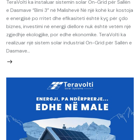
TeraVolti ka instaluar sistemin solar On-Grid për Sallën
e Dasmave “Bimi 3” në Malishevë Në një kohë kur kostoja
e energjisë po rritet dhe efikasiteti është kyç për çdo
biznes, investimi në energji diellore nuk është vetëm një
zgjedhje ekologjike, por edhe ekonomike. TeraVolti ka
realizuar një sistem solar industrial On-Grid për Sallën e
Dasmave…