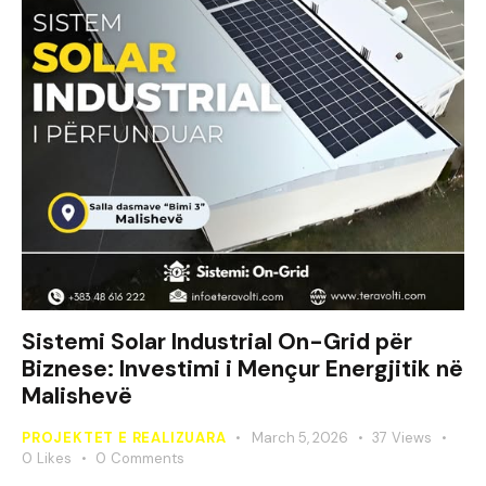
Sistemi Solar Industrial On-Grid për
Biznese: Investimi i Mençur Energjitik në
Malishevë
PROJEKTET E REALIZUARA
March 5, 2026
37
Views
0
Likes
0
Comments