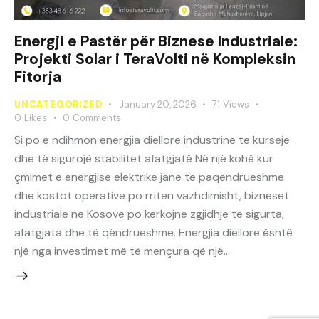
Energji e Pastër për Biznese Industriale:
Projekti Solar i TeraVolti në Kompleksin
Fitorja
UNCATEGORIZED
January 20, 2026
71
Views
0
Likes
0
Comments
Si po e ndihmon energjia diellore industrinë të kursejë
dhe të sigurojë stabilitet afatgjatë Në një kohë kur
çmimet e energjisë elektrike janë të paqëndrueshme
dhe kostot operative po rriten vazhdimisht, bizneset
industriale në Kosovë po kërkojnë zgjidhje të sigurta,
afatgjata dhe të qëndrueshme. Energjia diellore është
një nga investimet më të mençura që një…