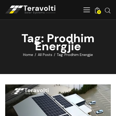
0
Tag: Prodhim
Energjie
Home
All Posts
Tag: Prodhim Energjie