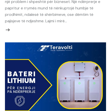
një problem i shpeshtë për bizneset. Një ndërprerje e
papritur e rrymës mund të nënkuptojë humbje të
prodhimit, ndalesë të shërbimeve, ose dëmtim të
pajisjeve të ndjeshme. Lajmi i mirë…