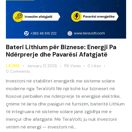
Bateri Lithium për Biznese: Energji Pa
Ndërprerje dhe Pavarësi Afatgjatë
LAJME
January 21, 2026
119
Views
0
Likes
0
Comments
Investoni në stabilitet energjetik me sisteme solare
moderne nga TeraVolti Në një kohë kur bizneset në
Kosovë përballen me ndërprerje të energjisë elektrike,
çmime të larta dhe pasiguri në furnizim, bateritë Lithium
të integruara në sisteme solare janë zgjidhja më e
mençur dhe afatgjatë. Me TeraVolti, ju nuk investoni
vetëm në energji — investoni në…