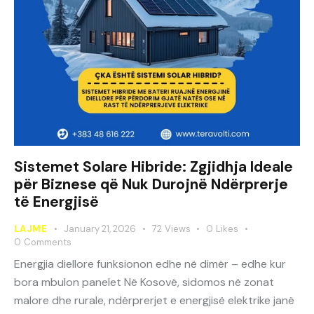
Sistemet Solare Hibride: Zgjidhja Ideale
për Biznese që Nuk Durojnë Ndërprerje
të Energjisë
LAJME
January 21, 2026
72
Views
0
Likes
0
Comments
Energjia diellore funksionon edhe në dimër – edhe kur
bora mbulon panelet Në Kosovë, sidomos në zonat
malore dhe rurale, ndërprerjet e energjisë elektrike janë