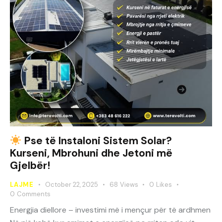
Pse të Instaloni Sistem Solar?
Kurseni, Mbrohuni dhe Jetoni më
Gjelbër!
LAJME
October 22, 2025
68
Views
0
Likes
0
Comments
Energjia diellore – investimi më i mençur për të ardhmen