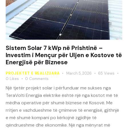
Sistem Solar 7 kWp në Prishtinë –
Investim i Mençur për Uljen e Kostove të
Energjisë për Biznese
PROJEKTET E REALIZUARA
March 5, 2026
65
Views
0
Likes
0
Comments
Një tjetër projekt solar i përfunduar me sukses nga
TeraVolti Energjia elektrike është një nga kostot më të
mëdha operative për shumë biznese në Kosovë. Me
rritjen e vazhdueshme të çmimeve të energjisë, gjithnjë
e më shumë kompani po kërkojnë zgjidhje të
qëndrueshme dhe ekonomike. Një nga mënyrat më