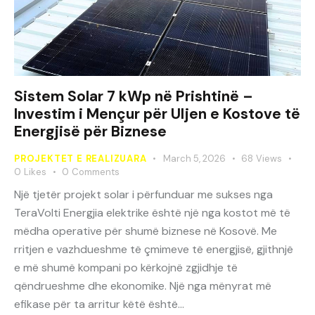
Sistem Solar 7 kWp në Prishtinë –
Investim i Mençur për Uljen e Kostove të
Energjisë për Biznese
PROJEKTET E REALIZUARA
March 5, 2026
68
Views
0
Likes
0
Comments
Një tjetër projekt solar i përfunduar me sukses nga
TeraVolti Energjia elektrike është një nga kostot më të
mëdha operative për shumë biznese në Kosovë. Me
rritjen e vazhdueshme të çmimeve të energjisë, gjithnjë
e më shumë kompani po kërkojnë zgjidhje të
qëndrueshme dhe ekonomike. Një nga mënyrat më
efikase për ta arritur këtë është…