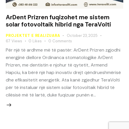
ArDent Prizren fuqizohet me sistem
solar fotovoltaik hibrid nga TeraVolti
PROJEKTET E REALIZUARA
October 23, 2025
67
Views
0
Likes
0
Comments
Për një të ardhme më të pastër: ArDent Prizren zgjodhi
energjinë diellore Ordinanca stomatologjike ArDent
Prizren, me dentistin e njohur të qytetit, Armend
Hapciu, ka bërë një hap inovativ drejt qëndrueshmërisë
dhe efikasitetit energjetik. Ata kanë zgjedhur TeraVolti
për të instaluar një sistem solar fotovoltaik hibrid të
cilësisë më të lartë, duke fuqizuar punën e…