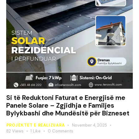
Si të Reduktoni Faturat e Energjisë me
Panele Solare – Zgjidhja e Familjes
Bylykbashi dhe Mundësitë për Bizneset
PROJEKTET E REALIZUARA
November 4, 2025
82
Views
1
Like
0
Comments