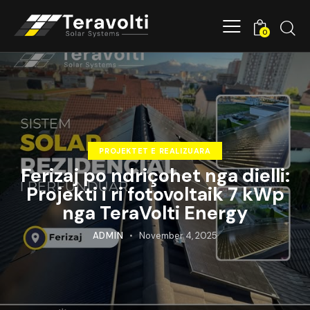
0
PROJEKTET E REALIZUARA
Ferizaj po ndriçohet nga dielli:
Projekti i ri fotovoltaik 7 kWp
nga TeraVolti Energy
ADMIN
November 4, 2025