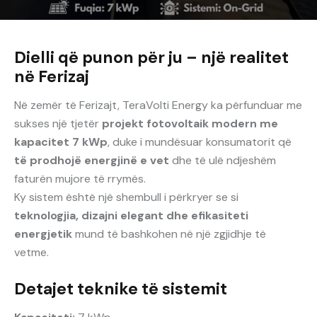
Dielli që punon për ju – një realitet
në Ferizaj
Në zemër të Ferizajt, TeraVolti Energy ka përfunduar me
sukses një tjetër
projekt fotovoltaik modern me
kapacitet 7 kWp
, duke i mundësuar konsumatorit që
të prodhojë energjinë e vet
dhe të ulë ndjeshëm
faturën mujore të rrymës.
Ky sistem është një shembull i përkryer se si
teknologjia, dizajni elegant dhe efikasiteti
energjetik
mund të bashkohen në një zgjidhje të
vetme.
Detajet teknike të sistemit