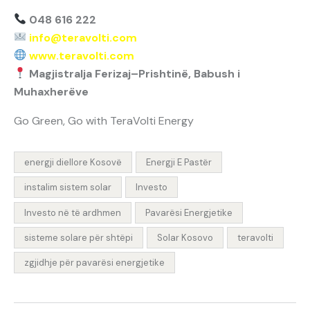
048 616 222
info@teravolti.com
www.teravolti.com
Magjistralja Ferizaj–Prishtinë, Babush i
Muhaxherëve
Go Green, Go with TeraVolti Energy
energji diellore Kosovë
Energji E Pastër
instalim sistem solar
Investo
Investo në të ardhmen
Pavarësi Energjetike
sisteme solare për shtëpi
Solar Kosovo
teravolti
zgjidhje për pavarësi energjetike