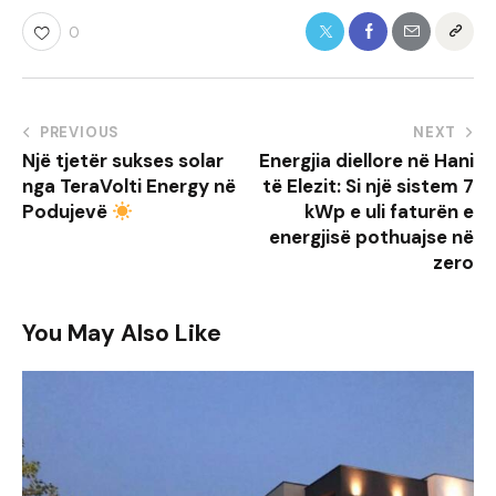
0
Post
PREVIOUS
NEXT
Një tjetër sukses solar
Energjia diellore në Hani
navigation
nga TeraVolti Energy në
të Elezit: Si një sistem 7
Podujevë
kWp e uli faturën e
energjisë pothuajse në
zero
You May Also Like