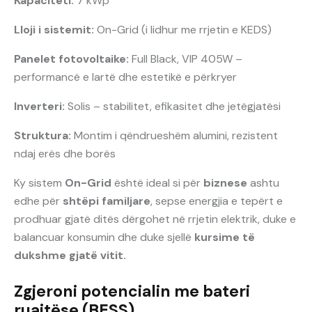
Kapaciteti:
7 kWp
Lloji i sistemit:
On-Grid (i lidhur me rrjetin e KEDS)
Panelet fotovoltaike:
Full Black, VIP 405W –
performancë e lartë dhe estetikë e përkryer
Inverteri:
Solis – stabilitet, efikasitet dhe jetëgjatësi
Struktura:
Montim i qëndrueshëm alumini, rezistent
ndaj erës dhe borës
Ky sistem
On-Grid
është ideal si për
biznese
ashtu
edhe për
shtëpi familjare
, sepse energjia e tepërt e
prodhuar gjatë ditës dërgohet në rrjetin elektrik, duke e
balancuar konsumin dhe duke sjellë
kursime të
dukshme gjatë vitit.
Zgjeroni potencialin me bateri
ruajtëse (BESS)