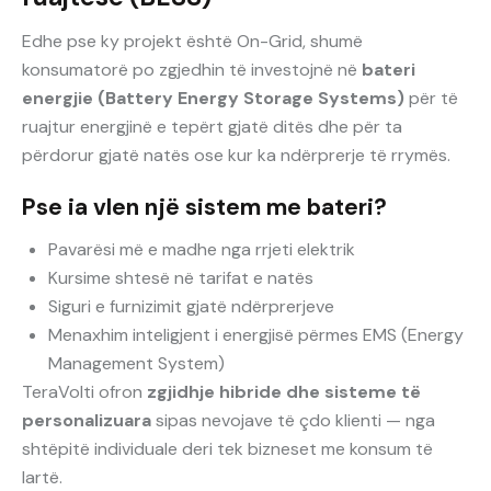
Edhe pse ky projekt është On-Grid, shumë
konsumatorë po zgjedhin të investojnë në
bateri
energjie (Battery Energy Storage Systems)
për të
ruajtur energjinë e tepërt gjatë ditës dhe për ta
përdorur gjatë natës ose kur ka ndërprerje të rrymës.
Pse ia vlen një sistem me bateri?
Pavarësi më e madhe nga rrjeti elektrik
Kursime shtesë në tarifat e natës
Siguri e furnizimit gjatë ndërprerjeve
Menaxhim inteligjent i energjisë përmes EMS (Energy
Management System)
TeraVolti ofron
zgjidhje hibride dhe sisteme të
personalizuara
sipas nevojave të çdo klienti — nga
shtëpitë individuale deri tek bizneset me konsum të
lartë.