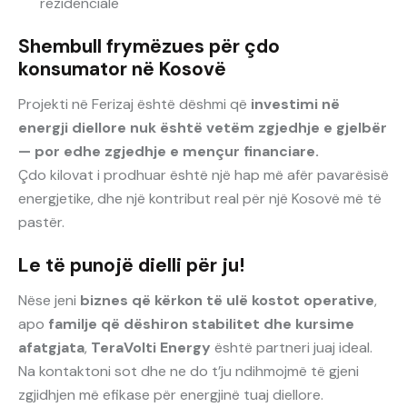
rezidenciale
Shembull frymëzues për çdo
konsumator në Kosovë
Projekti në Ferizaj është dëshmi që
investimi në
energji diellore nuk është vetëm zgjedhje e gjelbër
— por edhe zgjedhje e mençur financiare.
Çdo kilovat i prodhuar është një hap më afër pavarësisë
energjetike, dhe një kontribut real për një Kosovë më të
pastër.
Le të punojë dielli për ju!
Nëse jeni
biznes që kërkon të ulë kostot operative
,
apo
familje që dëshiron stabilitet dhe kursime
afatgjata
,
TeraVolti Energy
është partneri juaj ideal.
Na kontaktoni sot dhe ne do t’ju ndihmojmë të gjeni
zgjidhjen më efikase për energjinë tuaj diellore.