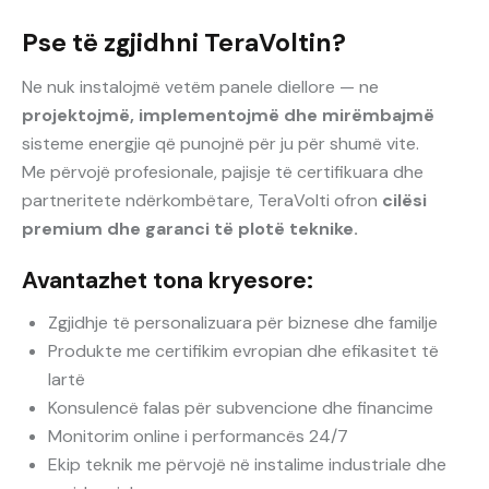
Pse të zgjidhni TeraVoltin?
Ne nuk instalojmë vetëm panele diellore — ne
projektojmë, implementojmë dhe mirëmbajmë
sisteme energjie që punojnë për ju për shumë vite.
Me përvojë profesionale, pajisje të certifikuara dhe
partneritete ndërkombëtare, TeraVolti ofron
cilësi
premium dhe garanci të plotë teknike.
Avantazhet tona kryesore:
Zgjidhje të personalizuara për biznese dhe familje
Produkte me certifikim evropian dhe efikasitet të
lartë
Konsulencë falas për subvencione dhe financime
Monitorim online i performancës 24/7
Ekip teknik me përvojë në instalime industriale dhe