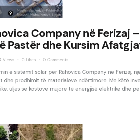
ovica Company në Ferizaj – 
të Pastër dhe Kursim Afatgja
4
Views
0
Likes
0
Comments
imin e sistemit solar për Rahovica Company në Ferizaj, 
imit dhe prodhimit të materialeve ndërtimore. Me këtë i
ke, uljes së kostove mujore të energjisë elektrike dhe pë