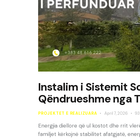
Instalim i Sistemit 
Qëndrueshme nga Te
PROJEKTET E REALIZUARA
April 7, 2026
93
Energjia diellore që ul kostot dhe rrit v
familjet kërkojnë stabilitet afatgjatë, en