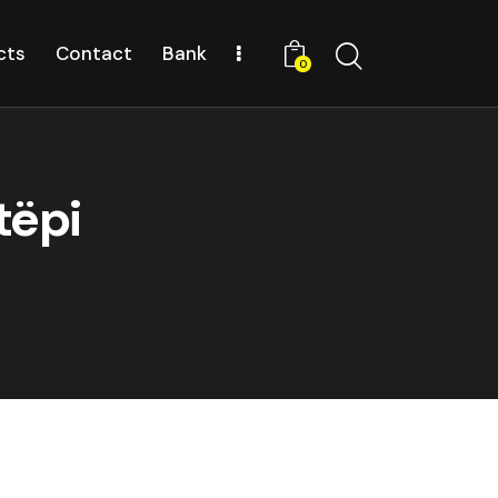
cts
Contact
Bank
0
tëpi