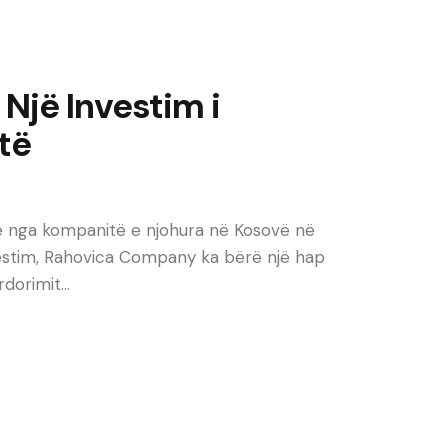
Një Investim i
të
një nga kompanitë e njohura në Kosovë në
nvestim, Rahovica Company ka bërë një hap
rdorimit…