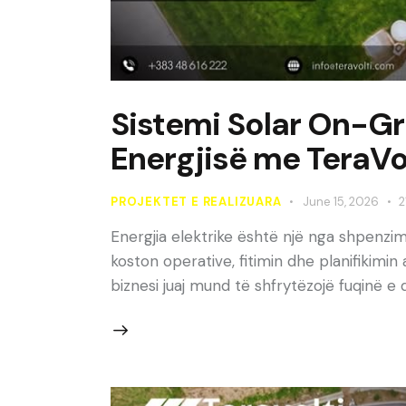
Sistemi Solar On-Gri
Energjisë me TeraVo
PROJEKTET E REALIZUARA
June 15, 2026
2
Energjia elektrike është një nga shpenz
koston operative, fitimin dhe planifikimin
biznesi juaj mund të shfrytëzojë fuqinë e d