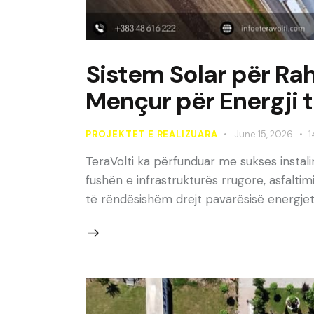
Sistem Solar për Rah
Mençur për Energji 
PROJEKTET E REALIZUARA
June 15, 2026
1
TeraVolti ka përfunduar me sukses instal
fushën e infrastrukturës rrugore, asfalt
të rëndësishëm drejt pavarësisë energjeti