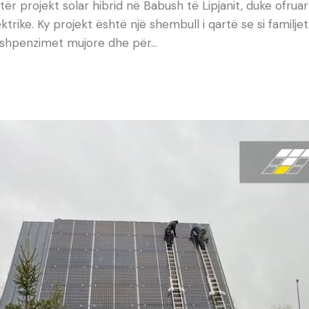
ër projekt solar hibrid në Babush të Lipjanit, duke ofrua
trike. Ky projekt është një shembull i qartë se si famil
ur shpenzimet mujore dhe për…