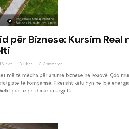
d për Biznese: Kursim Real n
lti
1
Views
0
Likes
0
Comments
imet më të mëdha për shumë biznese në Kosovë. Çdo muaj,
 afatgjatë të kompanisë. Pikërisht këtu hyn në lojë energji
iellit për të prodhuar energji të…