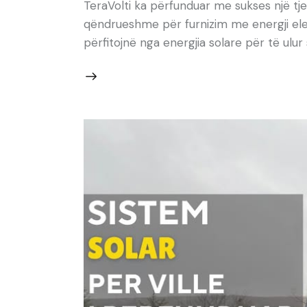
TeraVolti ka përfunduar me sukses një tjet
qëndrueshme për furnizim me energji elek
përfitojnë nga energjia solare për të ul