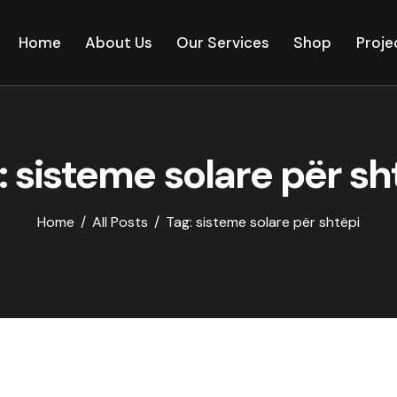
Home
About Us
Our Services
Shop
Proje
: sisteme solare për sh
Home
All Posts
Tag: sisteme solare për shtëpi