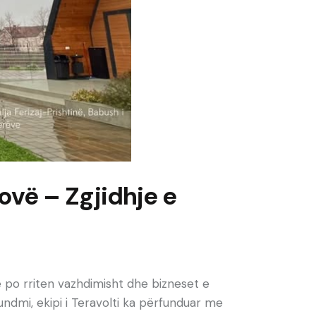
ovë – Zgjidhje e
e po rriten vazhdimisht dhe bizneset e
fundmi, ekipi i Teravolti ka përfunduar me