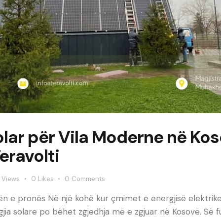
Solar për Vila Moderne në Kos
ravolti
Views
0
Likes
0
Comments
lerën e pronës Në një kohë kur çmimet e energjisë elektrik
ergjia solare po bëhet zgjedhja më e zgjuar në Kosovë. Së 