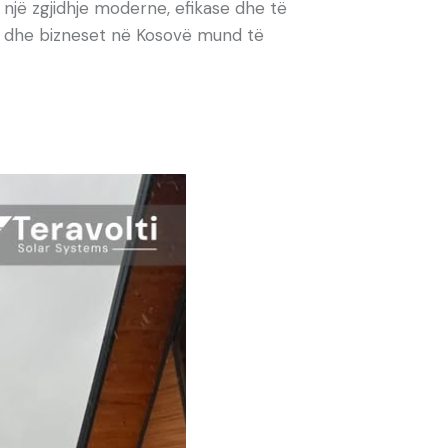
r një zgjidhje moderne, efikase dhe të
jet dhe bizneset në Kosovë mund të