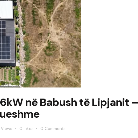
 16kW në Babush të Lipjanit 
drueshme
Views
0
Likes
0
Comments