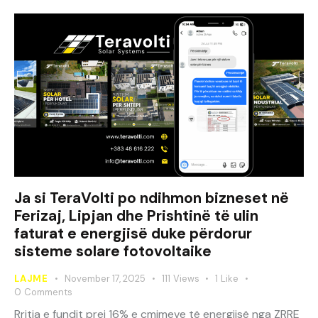
Ja si TeraVolti po ndihmon bizneset në
Ferizaj, Lipjan dhe Prishtinë të ulin
faturat e energjisë duke përdorur
sisteme solare fotovoltaike
LAJME
November 17, 2025
111
Views
1
Like
0
Comments
Rritja e fundit prej 16% e çmimeve të energjisë nga ZRRE