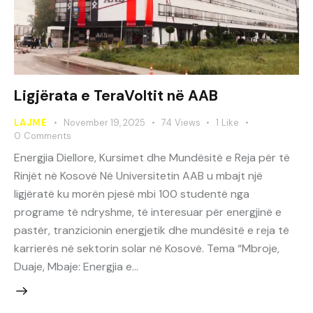
Ligjërata e TeraVoltit në AAB
LAJME
November 19, 2025
74
Views
1
Like
0
Comments
Energjia Diellore, Kursimet dhe Mundësitë e Reja për të
Rinjët në Kosovë Në Universitetin AAB u mbajt një
ligjëratë ku morën pjesë mbi 100 studentë nga
programe të ndryshme, të interesuar për energjinë e
pastër, tranzicionin energjetik dhe mundësitë e reja të
karrierës në sektorin solar në Kosovë. Tema “Mbroje,
Duaje, Mbaje: Energjia e…